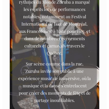
rythmes du Monde Zuruba a marqué
les esprits lors de performances
notables, notamment au Festival
International de Jazz de Montréal,
aux Francofolies, à Juste pour rire, et
dans de nombreux événements
culturels et carnavals travers le
Québec.
Sur scène comme dans la rue,
Zuruba invite son public à une
expérience musicale immersive, où la
musique et la danse s’entrelacent
pour créer des moments de fête et de
partage inoubliables.