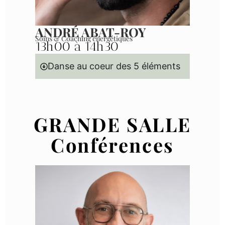
ANDRÉ ABAT-ROY
Soins & Coaching énergétiques
13h00 à 14h30
Danse au coeur des 5 éléments
GRANDE SALLE
Conférences