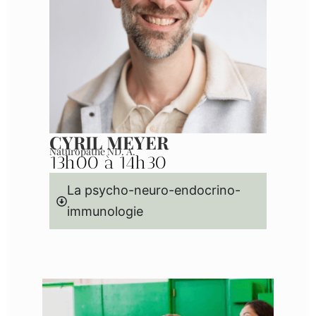
CYRIL MEYER
Naturopathe ND. A.
13h00 à 14h30
La psycho-neuro-endocrino-
immunologie