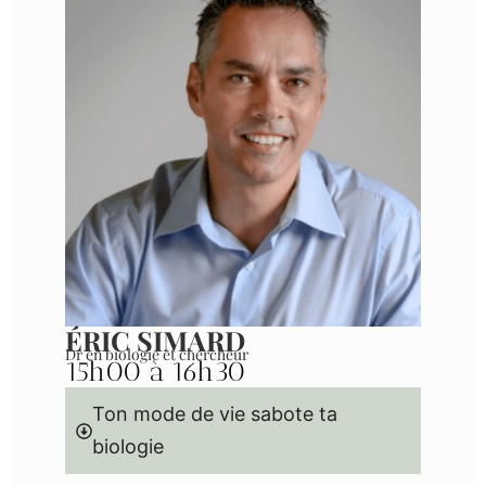
ÉRIC SIMARD
Dr en biologie et chercheur
15h00 à 16h30
Ton mode de vie sabote ta
biologie