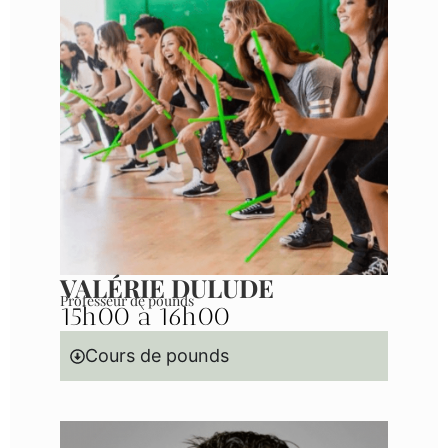
VALÉRIE DULUDE
Professeur de pounds
15h00 à 16h00
Cours de pounds