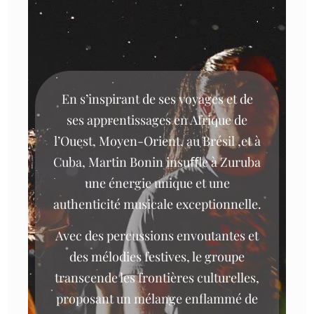
En s’inspirant de ses voyages et de
ses
apprentissages en Afrique de
l’Ouest, Moyen-Orient, au Brésil ,et à
Cuba, Martin Bonin insuﬄe à Zuruba
une énergie unique et une
authenticité musicale exceptionnelle.
Avec des percussions envoutantes et
des mélodies festives, le groupe
transcende les frontières culturelles,
proposant un mélange enflammé de